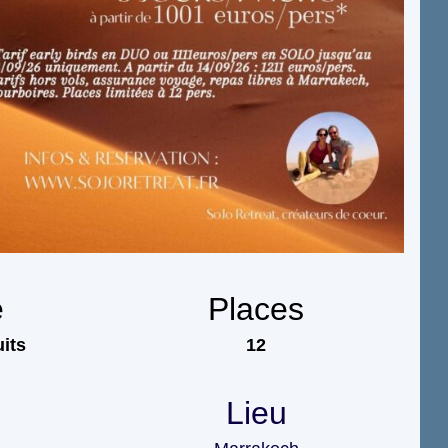
e
Places
uits
12
Lieu