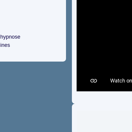
l’hypnose
ulines