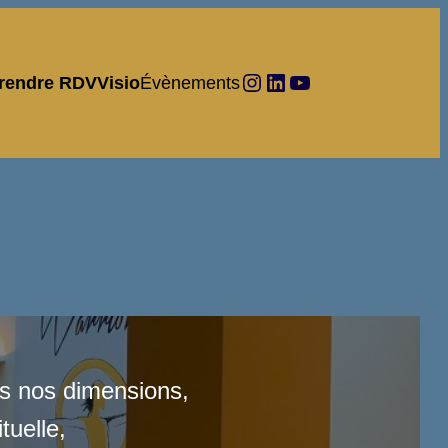
Instagram
LinkedIn
Youtube
rendre RDV
Visio
Évènements
es nos dimensions,
tuelle,