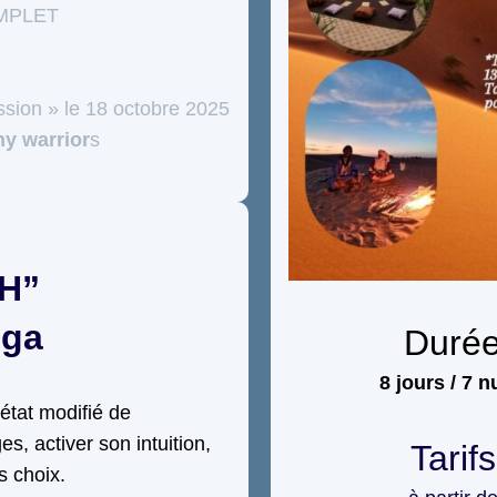
COMPLET
ession » le 18 octobre 2025
hy warrior
s
 H”
oga
Duré
8 jours / 7 n
état modifié de
s, activer son intuition,
Tarifs
es choix.