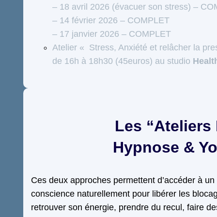
– 18 avril 2026 (évacuer son stress) – 
– 14 février 2026 – COMPLET
– 17 janvier 2026 – COMPLET
Atelier « Stress, Anxiété et relâcher la pr
de 16h à 18h30 (45euros) au studio
Healt
Les “Ateliers
Hypnose & Y
Ces deux approches permettent d’accéder à un 
conscience naturellement pour libérer les blocage
retrouver son énergie, prendre du recul, faire d