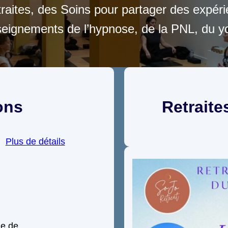
raites, des Soins pour partager des expéri
nseignements de l’hypnose, de la PNL, du y
ons
Retraite
Plus de détails
me de